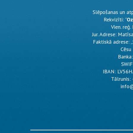
Slēpošanas un at
Rekvizīti: "
Oz
Vien. reģ
Jur. Adrese: Matīs
Faktiskā adrese: „
Cēsu 
Banka:
SWIF
IBAN: LV56
Tālrunis
info@