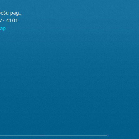
bešu pag.,
V - 4101
map