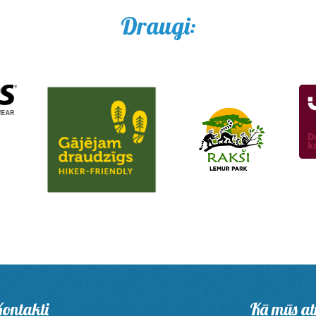
Draugi:
ontakti
Kā mūs at