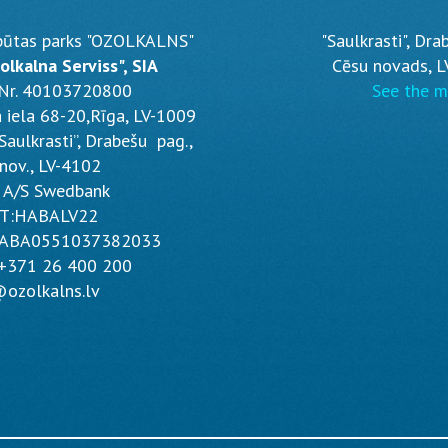
pūtas parks "OZOLKALNS"
"Saulkrasti", Dra
olkalna Serviss", SIA
Cēsu novads, L
. Nr. 40103720800
See the 
a iela 68-20,Rīga, LV-1009
Saulkrasti”, Drabešu pag.,
nov., LV-4102
 A/S Swedbank
T:HABALV22
HABA0551037382033
: +371 26 400 200
ozolkalns.lv